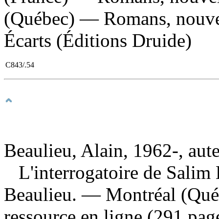
(Québec) — Romans, nouvelles
Écarts (Éditions Druide)
C843/.54
Beaulieu, Alain, 1962-, aut
L'interrogatoire de Salim
Beaulieu. — Montréal (Québ
ressource en ligne (291 page