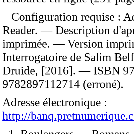
Configuration requise : Ad
Reader. — Description d'apr
imprimée. —
Version impr
Interrogatoire de Salim Bel
Druide, [2016]. —
ISBN
9
9782897112714
(erroné).
Adresse électronique :
http://banq.pretnumerique.
1. Boulangers — Romans, n