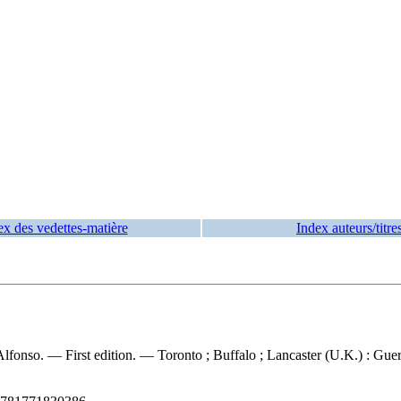
ex des vedettes-matière
Index auteurs/titre
fonso. — First edition. — Toronto ; Buffalo ; Lancaster (U.K.) : Guern