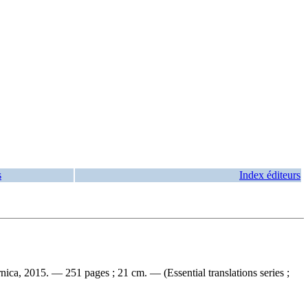
s
Index éditeurs
ica, 2015. — 251 pages ; 21 cm. — (Essential translations series ;