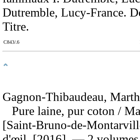
Dutremble, Lucy-France. D
Titre.
C843/.6
Gagnon-Thibaudeau, Marthe
Pure laine, pur coton
/ M
[Saint-Bruno-de-Montarvill
d'œil, [2016]. — 2 volumes :