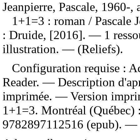
Jeanpierre, Pascale, 1960-, 
1+1
=3 : roman / Pascale 
: Druide, [2016]. — 1 resso
illustration. — (Reliefs).
Configuration requise : Ad
Reader. — Description d'apr
imprimée. —
Version impr
1+1=3. Montréal (Québec) 
9782897112516 (epub)
. 