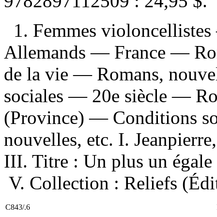
9782897112509 :
24,95 $
.
1. Femmes violoncellistes
Allemands — France — Roma
de la vie — Romans, nouvel
sociales — 20e siècle — Ro
(Province) — Conditions s
nouvelles, etc. I. Jeanpierre
III. Titre : Un plus un égale 
V. Collection : Reliefs (Éd
C843/.6