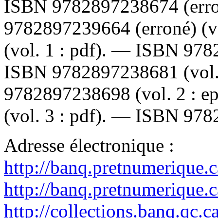
ISBN
9782897238674
(err
9782897239664
(erroné) (
(vol. 1 : pdf). —
ISBN
978
ISBN
9782897238681
(vol
9782897238698
(vol. 2 : 
(vol. 3 : pdf). —
ISBN
978
Adresse électronique :
http://banq.pretnumerique.
http://banq.pretnumerique.
http://collections.banq.qc.