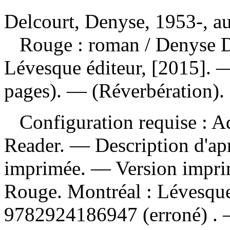
Delcourt, Denyse, 1953-, au
Rouge : roman
/ Denyse 
Lévesque éditeur, [2015]. —
pages). — (Réverbération).
Configuration requise : Ad
Reader. — Description d'apr
imprimée. —
Version impr
Rouge. Montréal : Lévesqu
9782924186947
(erroné) .