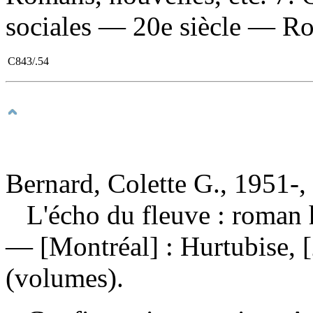
sociales — 20e siècle — Rom
C843/.54
Bernard, Colette G., 1951-,
L'écho du fleuve : roman 
— [Montréal] : Hurtubise, [
(volumes).