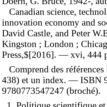
Doern, G. Bruce, 1942-, au
Canadian science, technol
innovation economy and so
David Castle, and Peter W.B
Kingston ; London ; Chicag
Press,$[2016]. — xvi, 444 
Comprend des références b
438) et un index. —
ISBN
9780773547247
(broché).
1. Politique scientifique