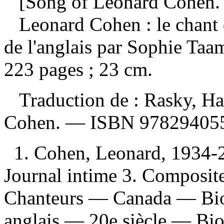
[Song of Leonard Cohen. 
Leonard Cohen : le chant
de l'anglais par Sophie Taa
223 pages ; 23 cm.
Traduction de :
Rasky, Ha
Cohen. —
ISBN
97829405
1. Cohen, Leonard, 1934-
Journal intime 3. Composi
Chanteurs — Canada — Biog
anglais — 20e siècle — Bio