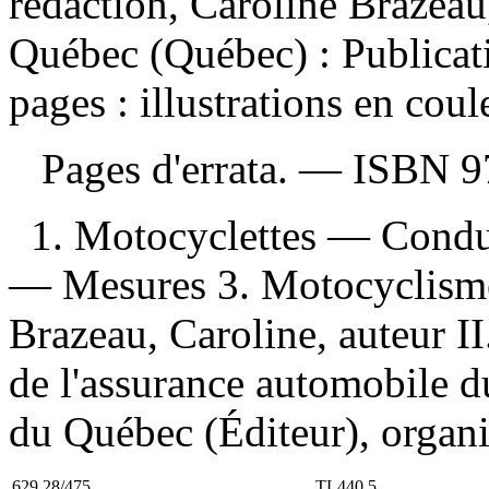
rédaction, Caroline Brazea
Québec (Québec) : Publica
pages : illustrations en coul
Pages d'errata. —
ISBN
9
1. Motocyclettes — Condu
— Mesures 3. Motocyclisme
Brazeau, Caroline, auteur II
de l'assurance automobile d
du Québec (Éditeur), organ
629.28/475
TL440.5