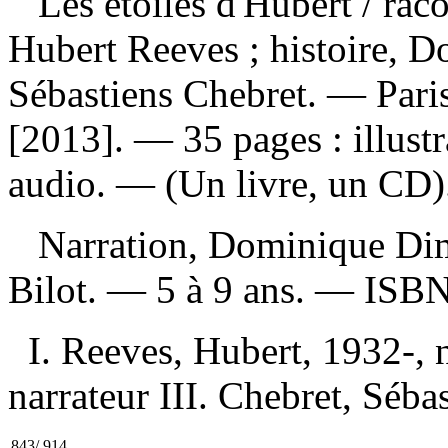
Les étoiles d'Hubert
/ rac
Hubert Reeves ; histoire, D
Sébastiens Chebret. — Paris
[2013]. — 35 pages : illust
audio. — (Un livre, un CD)
Narration, Dominique Dime
Bilot. — 5 à 9 ans. —
ISB
I. Reeves, Hubert, 1932-, n
narrateur III. Chebret, Sébas
843/.914