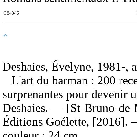
C843/.6
Deshaies, Évelyne, 1981-, a
L'art du barman : 200 rece
surprenantes pour devenir u
Deshaies. — [St-Bruno-de-M
Éditions Goélette, [2016]. —
couleur ; 24 cm.