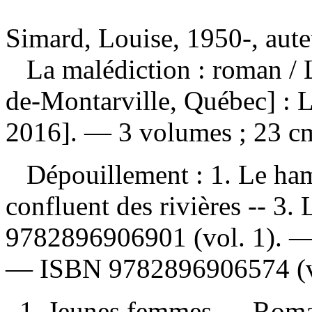
Simard, Louise, 1950-, aute
La malédiction : roman
/
de-Montarville, Québec] : L
2016]. — 3 volumes ; 23 c
Dépouillement :
1. Le ha
confluent des rivières -- 3. 
9782896906901
(vol. 1). 
—
ISBN
9782896906574
(v
1. Jeunes femmes — Romans