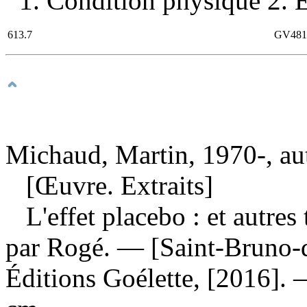
1. Condition physique 2. E
613.7
GV481
Michaud, Martin, 1970-, au
[Œuvre. Extraits]
L'effet placebo : et autres
par Rogé. — [Saint-Bruno-d
Éditions Goélette, [2016]. —