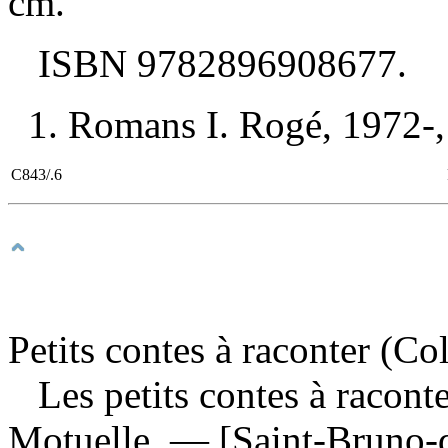
cm.
ISBN
9782896908677
.
1. Romans I. Rogé, 1972-, i
C843/.6
Petits contes à raconter (Co
Les petits contes à racont
Motuelle. — [Saint-Bruno-d