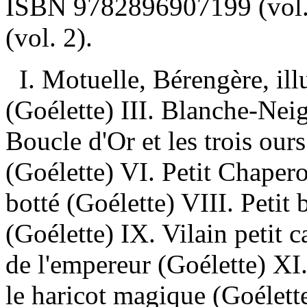
ISBN
9782896907199
(vol
(vol. 2).
I. Motuelle, Bérengère, ill
(Goélette) III. Blanche-Neig
Boucle d'Or et les trois our
(Goélette) VI. Petit Chaper
botté (Goélette) VIII. Peti
(Goélette) IX. Vilain petit 
de l'empereur (Goélette) XI.
le haricot magique (Goélett