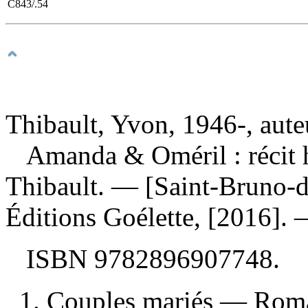
C843/.54
Thibault, Yvon, 1946-, aute
Amanda & Oméril : récit 
Thibault. — [Saint-Bruno-d
Éditions Goélette, [2016].
ISBN
9782896907748
.
1. Couples mariés — Roma