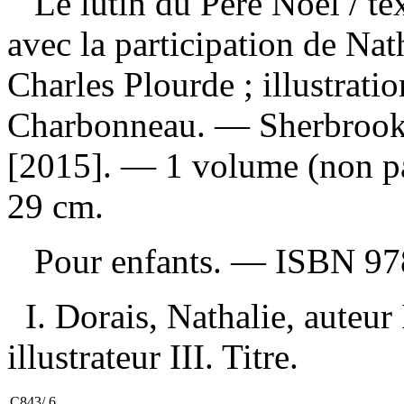
Le lutin du Père Noël
/ t
avec la participation de Nat
Charles Plourde ; illustrati
Charbonneau. — Sherbrook
[2015]. — 1 volume (non pag
29 cm.
Pour enfants. —
ISBN
97
I. Dorais, Nathalie, auteur
illustrateur III. Titre.
C843/.6