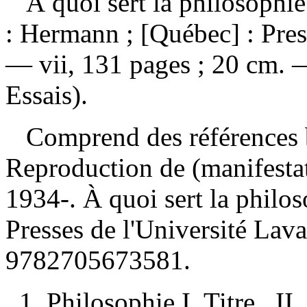
À quoi sert la philosophi
: Hermann ; [Québec] : Pres
— vii, 131 pages ; 20 cm. —
Essais).
Comprend des références 
Reproduction de (manifesta
1934-. À quoi sert la philo
Presses de l'Université Lav
9782705673581
.
1. Philosophie I. Titre. II.