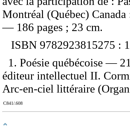
avec la participation de : P
Montréal (Québec) Canada : 
— 186 pages ; 23 cm.
ISBN
9782923815275 :
1
1. Poésie québécoise — 21e
éditeur intellectuel II. Corm
Arc-en-ciel littéraire (Orga
C841/.608