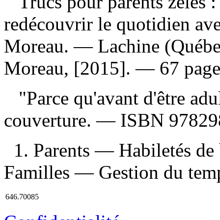
Trucs pour parents zélés :
redécouvrir le quotidien av
Moreau. — Lachine (Québec)
Moreau, [2015]. — 67 page
"Parce qu'avant d'être adul
couverture. —
ISBN
97829
1. Parents — Habiletés de
Familles — Gestion du temps
646.70085