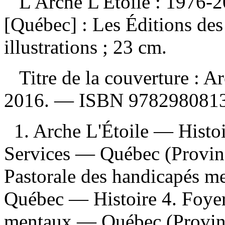
L'Arche L'Étoile : 1976-
[Québec] : Les Éditions de
illustrations ; 23 cm.
Titre de la couverture :
Ar
2016. —
ISBN
9782980813
1. Arche L'Étoile — Hist
Services — Québec (Provin
Pastorale des handicapés 
Québec — Histoire 4. Foyer
mentaux — Québec (Provin