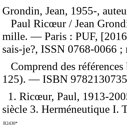
Grondin, Jean, 1955-, auteu
Paul Ricœur
/ Jean Grond
mille. — Paris : PUF, [201
sais-je?, ISSN 0768-0066 ;
Comprend des références b
125). —
ISBN
978213073
1. Ricœur, Paul, 1913-200
siècle 3. Herméneutique I. T
B2430*