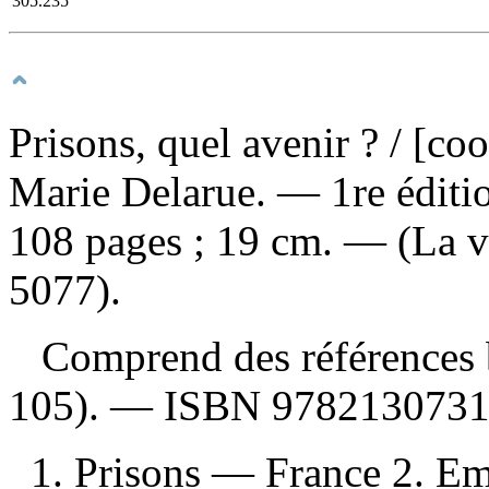
305.235
Prisons, quel avenir ?
/ [co
Marie Delarue. — 1re éditi
108 pages ; 19 cm. — (La v
5077).
Comprend des références b
105). —
ISBN
978213073
1. Prisons — France 2. E