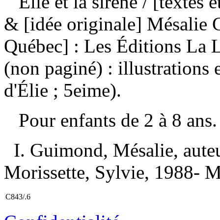
Élie et la sirène
/ [textes 
& [idée originale] Mésalie
Québec] : Les Éditions La
(non paginé) : illustration
d'Élie ; 5eime).
Pour enfants de 2 à 8 an
I. Guimond, Mésalie, auteur
Morissette, Sylvie, 1988- M
C843/.6