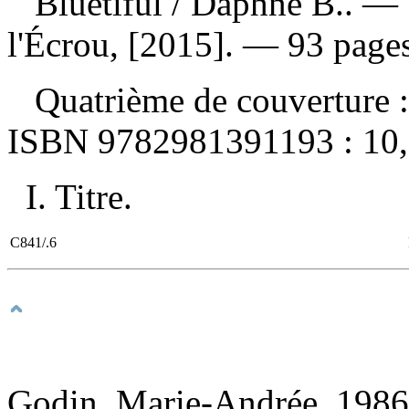
Bluetiful
/ Daphné B.. — 
l'Écrou, [2015]. — 93 pages 
Quatrième de couverture :
ISBN
9782981391193 :
10
I. Titre.
C841/.6
Godin, Marie-Andrée, 1986-