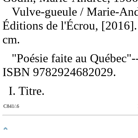
Vulve-gueule
/ Marie-And
Éditions de l'Écrou, [2016].
cm.
"Poésie faite au Québec"-
ISBN
9782924682029
.
I. Titre.
C841/.6