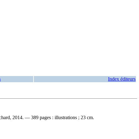
s
Index éditeurs
ard, 2014. — 389 pages : illustrations ; 23 cm.