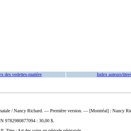
ex des vedettes-matière
Index auteurs/titre
inatale
/ Nancy Richard. — Première version. — [Montréal] : Nancy Rich
BN
9782980877094 :
30,00 $
.
I. Titre : Art des soins en période périnatale