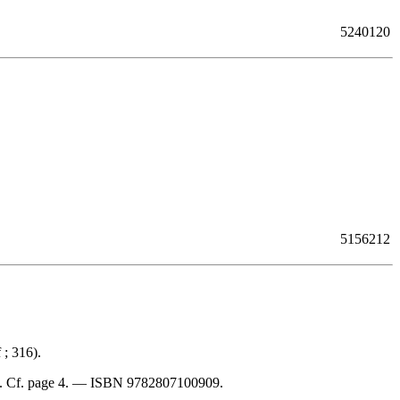
5240120
5156212
 ; 316).
s. Cf. page 4. —
ISBN
9782807100909
.