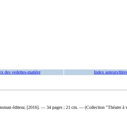
ex des vedettes-matière
Index auteurs/titre
sman éditeur, [2016]. — 34 pages ; 21 cm. — (Collection "Théatre à vi