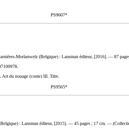
PS9607*
arnières-Morlanwelz (Belgique) : Lansman éditeur, [2016]. — 87 pages 
07100978
.
 Art du nouage (conte) III. Titre.
PS9565*
elgique) : Lansman éditeur, [2015]. — 45 pages ; 17 cm. — (Collecti