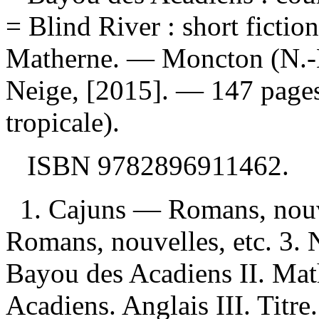
= Blind River : short fictio
Matherne. — Moncton (N.-B
Neige, [2015]. — 147 pages
tropicale).
ISBN
9782896911462
.
1. Cajuns — Romans, nouve
Romans, nouvelles, etc. 3. 
Bayou des Acadiens II. Mat
Acadiens. Anglais III. Titre.