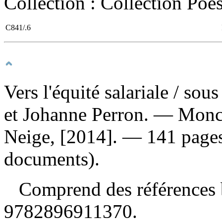
Collection : Collection Poé
C841/.6
Vers l'équité salariale
/ sous
et Johanne Perron. — Monct
Neige, [2014]. — 141 pages
documents).
Comprend des références 
9782896911370
.