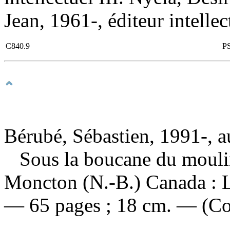
Jean, 1961-, éditeur intellec
C840.9
P
Bérubé, Sébastien, 1991-, a
Sous la boucane du moul
Moncton (N.-B.) Canada : L
— 65 pages ; 18 cm. — (Col