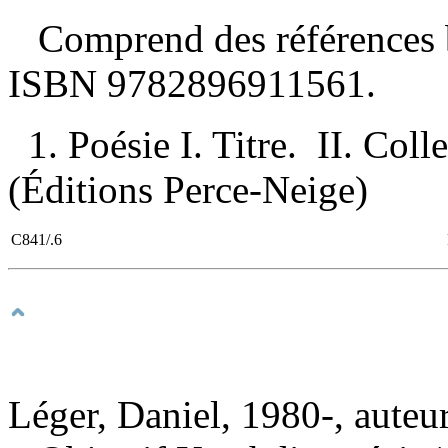
Comprend des références b
ISBN
9782896911561
.
1. Poésie I. Titre. II. Coll
(Éditions Perce-Neige)
C841/.6
Léger, Daniel, 1980-, auteu