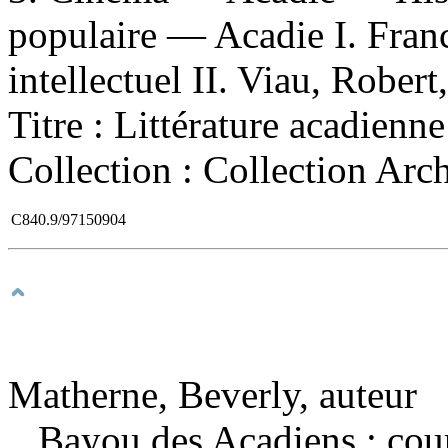
populaire — Acadie I. Franc
intellectuel II. Viau, Robert,
Titre : Littérature acadienn
Collection : Collection Arc
C840.9/97150904
Matherne, Beverly, auteur
Bayou des Acadiens : cour