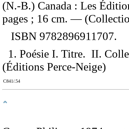
(N.-B.) Canada : Les Éditi
pages ; 16 cm. — (Collectio
ISBN
9782896911707
.
1. Poésie I. Titre. II. Coll
(Éditions Perce-Neige)
C841/.54