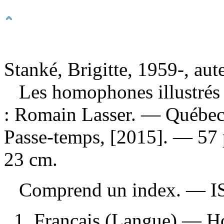
Stanké, Brigitte, 1959-, aut
Les homophones illustré
: Romain Lasser. — Québec
Passe-temps, [2015]. — 57 pa
23 cm.
Comprend un index. —
I
1. Français (Langue) — H