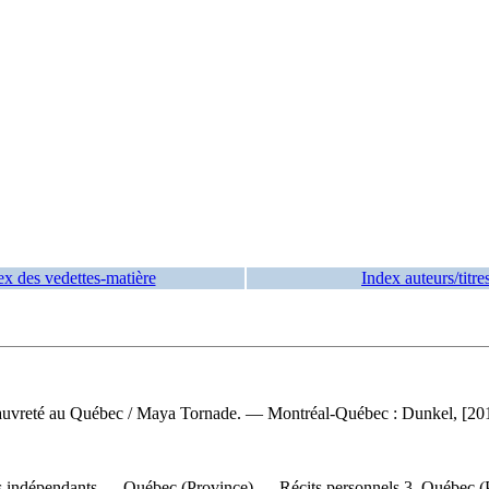
ex des vedettes-matière
Index auteurs/titre
 pauvreté au Québec
/ Maya Tornade. — Montréal-Québec : Dunkel, [201
indépendants — Québec (Province) — Récits personnels 3. Québec (Provin