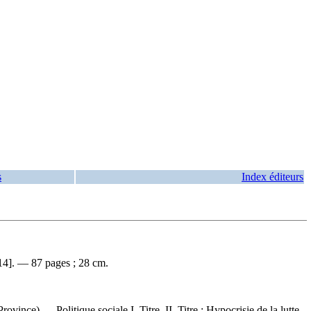
s
Index éditeurs
4]. — 87 pages ; 28 cm.
ce) — Politique sociale I. Titre. II. Titre : Hypocrisie de la lutte