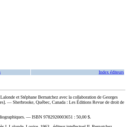
s
Index éditeurs
e Lalonde et Stéphane Bernatchez avec la collaboration de Georges
autres]. — Sherbrooke, Québec, Canada : Les Éditions Revue de droit de
ibliographiques. —
ISBN
9782920003651 :
50,00 $
.
I. Lalonde, Louise, 1963-, éditeur intellectuel II. Bernatchez,