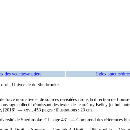
ex des vedettes-matière
Index auteurs/titre
 droit, Université de Sherbrooke
de force normative et de sources revisitées
/ sous la direction de Louis
 ; ouvrage collectif réunissant des textes de Jean-Guy Belley [et huit 
, [2016]. — xxvi, 453 pages : illustrations ; 23 cm.
l'Université de Sherbrooke. Cf. page 431. — Comprend des références b
ongrès 3. Droit — Sources — Congrès 4. Droit — Philosophie — Congrès 