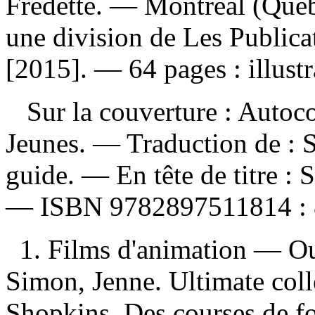
Fredette. — Montréal (Québ
une division de Les Publica
[2015]. — 64 pages : illustr
Sur la couverture : Autocoll
Jeunes. —
Traduction de :
S
guide. —
En tête de titre :
S
—
ISBN
9782897511814 :
1. Films d'animation — Ou
Simon, Jenne. Ultimate collec
Shopkins. Des courses de fo