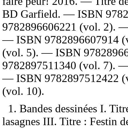
faire peur! 2016. — Titre d
BD Garfield. —
ISBN
978
9782896606221
(vol. 2). 
—
ISBN
9782896607914
(
(vol. 5). —
ISBN
9782896
9782897511340
(vol. 7). 
—
ISBN
9782897512422
(
(vol. 10).
1. Bandes dessinées I. Titr
lasagnes III. Titre : Festin 