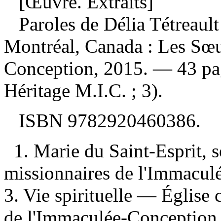
[Œuvre. Extraits]
Paroles de Délia Tétreault 
Montréal, Canada : Les Sœu
Conception, 2015. — 43 pa
Héritage M.I.C. ; 3).
ISBN
9782920460386
.
1. Marie du Saint-Esprit,
missionnaires de l'Immacul
3. Vie spirituelle — Église 
de l'Immaculée-Conception, 