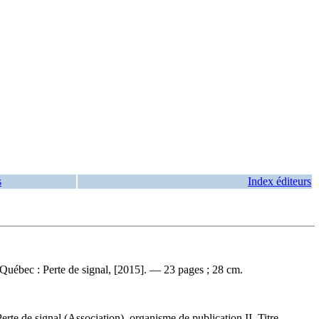
s
Index éditeurs
 Québec : Perte de signal, [2015]. — 23 pages ; 28 cm.
te de signal (Association), organisme de publication II. Titre.