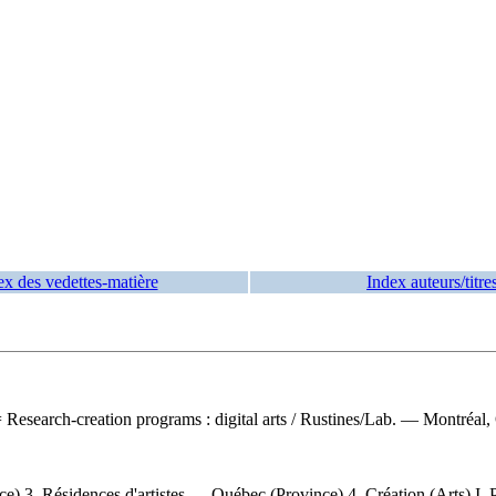
ex des vedettes-matière
Index auteurs/titre
 Research-creation programs : digital arts / Rustines/Lab. — Montréal,
3. Résidences d'artistes — Québec (Province) 4. Création (Arts) I. Per