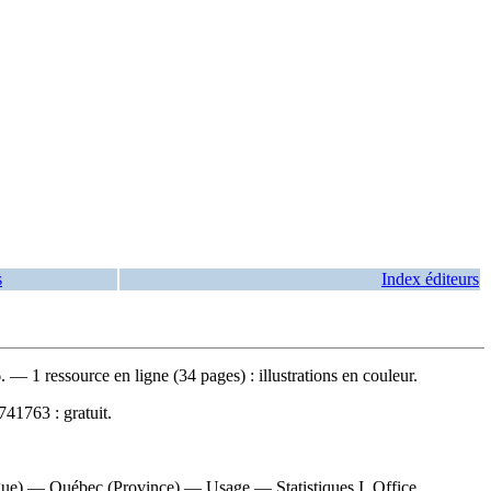
s
Index éditeurs
— 1 ressource en ligne (34 pages) : illustrations en couleur.
741763 :
gratuit
.
gue) — Québec (Province) — Usage — Statistiques I. Office