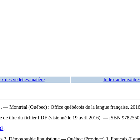
ex des vedettes-matière
Index auteurs/titre
1
. — Montréal (Québec) : Office québécois de la langue française, 2016. 
ge de titre du fichier PDF (visionné le 19 avril 2016). —
ISBN
9782550
83
.
s 2. Démographie linguistique — Québec (Province) 3. Français (Lan