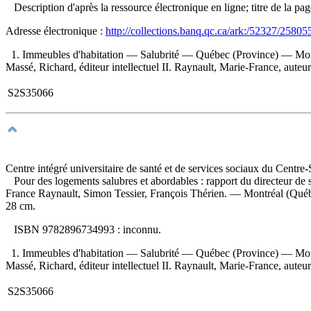
Description d'après la ressource électronique en ligne; titre de la pa
Adresse électronique :
http://collections.banq.qc.ca/ark:/52327/25805
1. Immeubles d'habitation — Salubrité — Québec (Province) — Mont
Massé, Richard, éditeur intellectuel II. Raynault, Marie-France, auteur 
S2S35066
Centre intégré universitaire de santé et de services sociaux du Centre
Pour des logements salubres et abordables : rapport du directeur d
France Raynault, Simon Tessier, François Thérien. — Montréal (Québec
28 cm.
ISBN
9782896734993 :
inconnu
.
1. Immeubles d'habitation — Salubrité — Québec (Province) — Mont
Massé, Richard, éditeur intellectuel II. Raynault, Marie-France, auteur 
S2S35066