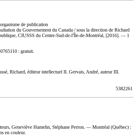
, organisme de publication
a consultation du Gouvernement du Canada
/ sous la direction de Richard
é publique, CIUSSS du Centre-Sud-de-l'Île-de-Montréal, [2016]. — 1
0765110 :
gratuit
.
ichard, éditeur intellectuel II. Gervais, André, auteur III.
5382261
uteurs, Geneviève Hamelin, Stéphane Perron. — Montréal (Québec) :
ns en couleur.