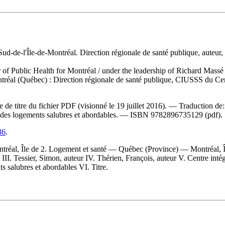
-Sud-de-l'Île-de-Montréal. Direction régionale de santé publique, auteur
r of Public Health for Montréal
/ under the leadership of Richard Mass
ntréal (Québec) : Direction régionale de santé publique, CIUSSS du Cen
e de titre du fichier PDF (visionné le 19 juillet 2016). —
Traduction de
r des logements salubres et abordables. —
ISBN
9782896735129
(pdf).
36
.
réal, Île de 2. Logement et santé — Québec (Province) — Montréal, Î
 III. Tessier, Simon, auteur IV. Thérien, François, auteur V. Centre intég
s salubres et abordables VI. Titre.