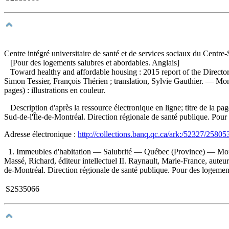
Centre intégré universitaire de santé et de services sociaux du Centre
[Pour des logements salubres et abordables. Anglais]
Toward healthy and affordable housing : 2015 report of the Directo
Simon Tessier, François Thérien ; translation, Sylvie Gauthier. — Mo
pages) : illustrations en couleur.
Description d'après la ressource électronique en ligne; titre de la pag
Sud-de-l'Île-de-Montréal. Direction régionale de santé publique. Pou
Adresse électronique :
http://collections.banq.qc.ca/ark:/52327/25805
1. Immeubles d'habitation — Salubrité — Québec (Province) — Mont
Massé, Richard, éditeur intellectuel II. Raynault, Marie-France, auteur
de-Montréal. Direction régionale de santé publique. Pour des logement
S2S35066