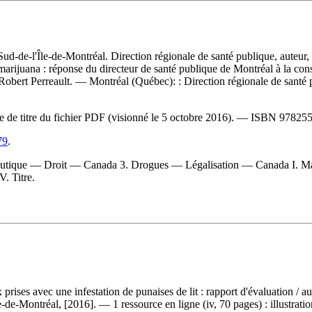
-Sud-de-l'Île-de-Montréal. Direction régionale de santé publique, auteur
 à la marijuana : réponse du directeur de santé publique de Montréal à l
Robert Perreault. — Montréal (Québec): : Direction régionale de sant
ge de titre du fichier PDF (visionné le 5 octobre 2016). —
ISBN
978255
79
.
que — Droit — Canada 3. Drogues — Légalisation — Canada I. Massé, R
. Titre.
prises avec une infestation de punaises de lit : rapport d'évaluation
/ a
e-Montréal, [2016]. — 1 ressource en ligne (iv, 70 pages) : illustratio