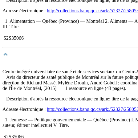
Description d'après la ressource électronique en ligne; titre de la pa
Adresse électronique :
http://collections.banq.qc.ca/ark:/52327/25805
1. Alimentation — Québec (Province) — Montréal 2. Aliments — Appro
III. Titre.
S2S35066
Centre intégré universitaire de santé et de services sociaux du Centre
Avis du directeur de santé publique de Montréal sur la future polit
direction de Richard Massé, Mylène Drouin, André Gobeil ; coordinat
de-l'Île-de-Montréal, [2015]. — 1 ressource en ligne (43 pages).
Description d'après la ressource électronique en ligne; titre de la pa
Adresse électronique :
http://collections.banq.qc.ca/ark:/52327/25805
1. Jeunesse — Politique gouvernementale — Québec (Province) I. Massé
auteur, éditeur intellectuel V. Titre.
S2S35066