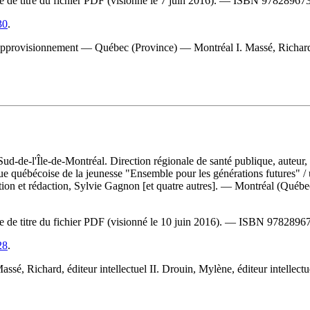
ge de titre du fichier PDF (visionné le 7 juin 2016). —
ISBN
97828967
30
.
visionnement — Québec (Province) — Montréal I. Massé, Richard, éditeu
-Sud-de-l'Île-de-Montréal. Direction régionale de santé publique, auteur
ique québécoise de la jeunesse "Ensemble pour les générations futures"
/
ion et rédaction, Sylvie Gagnon [et quatre autres]. — Montréal (Québe
ge de titre du fichier PDF (visionné le 10 juin 2016). —
ISBN
9782896
28
.
, Richard, éditeur intellectuel II. Drouin, Mylène, éditeur intellectuel