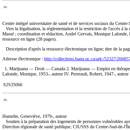
Centre intégré universitaire de santé et de services sociaux du Centre
Vers la légalisation, la réglementation et la restriction de l'accès
Massé ; coordination et rédaction, André Gervais, Monique Lalonde, 
ressource en ligne (28 pages).
Description d'après la ressource électronique en ligne; titre de la pa
Adresse électronique :
http://collections.banq.qc.ca/ark:/52327/26685
1. Marijuana — Droit — Canada 2. Marijuana — Emploi en thérapeuti
Lalonde, Monique, 1953-, auteur IV. Perreault, Robert, 1947-, auteur V
S2S35066
Hamelin, Geneviève, 1979-, auteur
Soutien à la préparation des logements de personnes vulnérables aux 
Direction régionale de santé publique, CIUSSS du Centre-Sud-de-l'Île-d