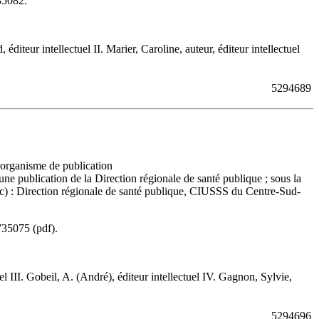
35082
.
r intellectuel II. Marier, Caroline, auteur, éditeur intellectuel
5294689
, organisme de publication
 une publication de la Direction régionale de santé publique ; sous la
c) : Direction régionale de santé publique, CIUSSS du Centre-Sud-
735075
(pdf).
 III. Gobeil, A. (André), éditeur intellectuel IV. Gagnon, Sylvie,
5294696