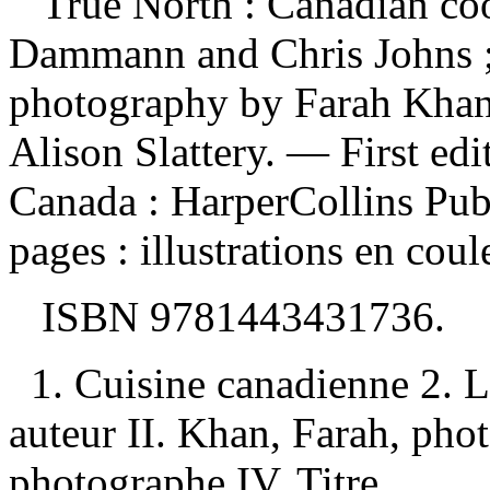
True North : Canadian co
Dammann and Chris Johns ; 
photography by Farah Khan
Alison Slattery. — First ed
Canada : HarperCollins Pub
pages : illustrations en coul
ISBN
9781443431736
.
1. Cuisine canadienne 2. Li
auteur II. Khan, Farah, phot
photographe IV. Titre.