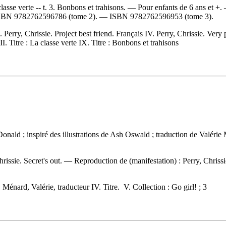
asse verte -- t. 3. Bonbons et trahisons. — Pour enfants de 6 ans et +
SBN
9782762596786
(tome 2). —
ISBN
9782762596953
(tome 3).
I. Perry, Chrissie. Project best friend. Français IV. Perry, Chrissie. Very
. Titre : La classe verte IX. Titre : Bonbons et trahisons
McDonald ; inspiré des illustrations de Ash Oswald ; traduction de Valé
hrissie. Secret's out. —
Reproduction de (manifestation) :
Perry, Chriss
I. Ménard, Valérie, traducteur IV. Titre. V. Collection : Go girl! ; 3