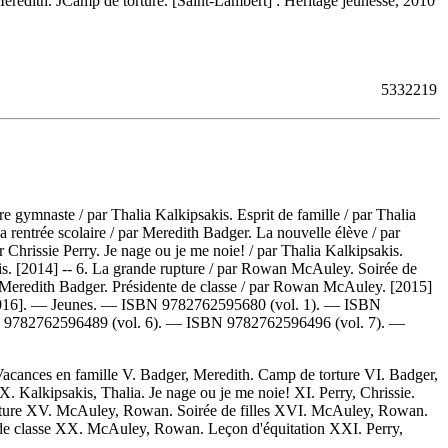
eredith. JCamp de torture. [Saint-Lambert] : Héritage jeunesse, 2010
5332219
 gymnaste / par Thalia Kalkipsakis. Esprit de famille / par Thalia
 rentrée scolaire / par Meredith Badger. La nouvelle élève / par
Chrissie Perry. Je nage ou je me noie! / par Thalia Kalkipsakis.
akis. [2014] -- 6. La grande rupture / par Rowan McAuley. Soirée de
r Meredith Badger. Présidente de classe / par Rowan McAuley. [2015]
[2016]. — Jeunes. —
ISBN
9782762595680
(vol. 1). —
ISBN
N
9782762596489
(vol. 6). —
ISBN
9782762596496
(vol. 7). —
Vacances en famille V. Badger, Meredith. Camp de torture VI. Badger,
. Kalkipsakis, Thalia. Je nage ou je me noie! XI. Perry, Chrissie.
rupture XV. McAuley, Rowan. Soirée de filles XVI. McAuley, Rowan.
de classe XX. McAuley, Rowan. Leçon d'équitation XXI. Perry,