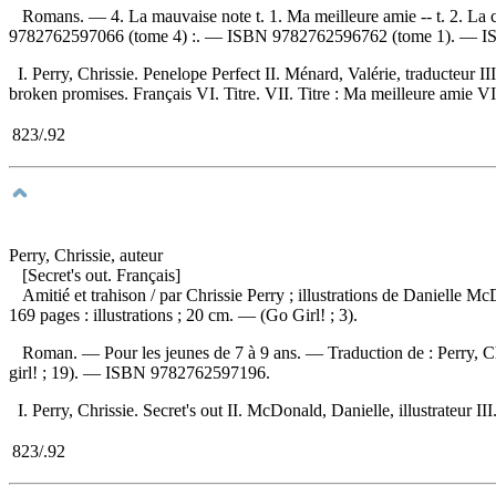
Romans. — 4. La mauvaise note t. 1. Ma meilleure amie -- t. 2. La cl
9782762597066 (tome 4) :
. —
ISBN
9782762596762
(tome 1). —
I
I. Perry, Chrissie. Penelope Perfect II. Ménard, Valérie, traducteur II
broken promises. Français VI. Titre. VII. Titre : Ma meilleure amie VIII
823/.92
Perry, Chrissie, auteur
[Secret's out. Français]
Amitié et trahison
/ par Chrissie Perry ; illustrations de Danielle 
169 pages : illustrations ; 20 cm. — (Go Girl! ; 3).
Roman. — Pour les jeunes de 7 à 9 ans. —
Traduction de :
Perry, C
girl! ; 19). —
ISBN
9782762597196
.
I. Perry, Chrissie. Secret's out II. McDonald, Danielle, illustrateur II
823/.92