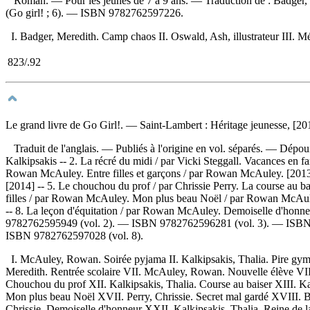
Roman. — Pour les jeunes de 7 à 9 ans. —
Traduction de :
Badger,
(Go girl! ; 6). —
ISBN
9782762597226
.
I. Badger, Meredith. Camp chaos II. Oswald, Ash, illustrateur III. Mén
823/.92
Le grand livre de Go Girl!
. — Saint-Lambert : Héritage jeunesse, [2012
Traduit de l'anglais. — Publiés à l'origine en vol. séparés. —
Dépoui
Kalkipsakis -- 2. La récré du midi / par Vicki Steggall. Vacances en 
Rowan McAuley. Entre filles et garçons / par Rowan McAuley. [2013]-- 
[2014] -- 5. Le chouchou du prof / par Chrissie Perry. La course au ba
filles / par Rowan McAuley. Mon plus beau Noël / par Rowan McAuley 
-- 8. La leçon d'équitation / par Rowan McAuley. Demoiselle d'honneu
9782762595949
(vol. 2). —
ISBN
9782762596281
(vol. 3). —
ISB
ISBN
9782762597028
(vol. 8).
I. McAuley, Rowan. Soirée pyjama II. Kalkipsakis, Thalia. Pire gym
Meredith. Rentrée scolaire VII. McAuley, Rowan. Nouvelle élève VIII. 
Chouchou du prof XII. Kalkipsakis, Thalia. Course au baiser XIII.
Mon plus beau Noël XVII. Perry, Chrissie. Secret mal gardé XVIII.
Chrissie. Demoiselle d'honneur XXII. Kalkipsakis, Thalia. Reine de l