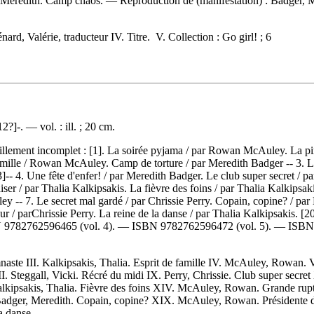
 Meredith. Camp chaos. —
Reproduction de (manifestation) :
Badger, M
ard, Valérie, traducteur IV. Titre. V. Collection : Go girl! ; 6
?]-. — vol. : ill. ; 20 cm.
llement incomplet :
[1]. La soirée pyjama / par Rowan McAuley. La pire
famille / Rowan McAuley. Camp de torture / par Meredith Badger -- 3. La
4. Une fête d'enfer! / par Meredith Badger. Le club super secret / par 
iser / par Thalia Kalkipsakis. La fièvre des foins / par Thalia Kalkips
-- 7. Le secret mal gardé / par Chrissie Perry. Copain, copine? / pa
r / parChrissie Perry. La reine de la danse / par Thalia Kalkipsakis. 
N
9782762596465
(vol. 4). —
ISBN
9782762596472
(vol. 5). —
ISB
naste III. Kalkipsakis, Thalia. Esprit de famille IV. McAuley, Rowan. 
Steggall, Vicki. Récré du midi IX. Perry, Chrissie. Club super secret X
 Kalkipsakis, Thalia. Fièvre des foins XIV. McAuley, Rowan. Grande 
 Badger, Meredith. Copain, copine? XIX. McAuley, Rowan. Présidente 
a danse