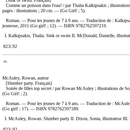
[Sink or swim. Français]
Comme un poisson dans l'eau!
/ par Thalia Kalkipsakis ; illustra
pages : illustrations ; 20 cm. — (Go Girl! ; 5).
Roman. — Pour les jeunes de 7 à 9 ans. —
Traduction de :
Kalkips
jeunesse, 2011 (Go girl! ; 12). —
ISBN
9782762597219
.
I. Kalkipsakis, Thalia. Sink or swim II. McDonald, Danielle, illustrate
823/.92
McAuley, Rowan, auteur
[Slumber party. Français]
Soirée de filles top secret
/ par Rowan McAuley ; illustrations de So
(Go Girl! ; 2).
Roman. — Pour les jeunes de 7 à 9 ans. —
Traduction de :
McAuley
(Go girl! ; 17). —
ISBN
9782762597189
.
I. McAuley, Rowan. Slumber party II. Dixon, Sonia, illustrateur III. M
823/.92