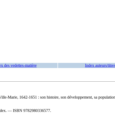
ex des vedettes-matière
Index auteurs/titre
e Ville-Marie, 1642-1651 : son histoire, son développement, sa populatio
index. —
ISBN
9782980336577
.