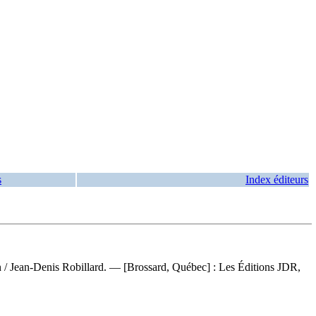
s
Index éditeurs
n
/ Jean-Denis Robillard. — [Brossard, Québec] : Les Éditions JDR,