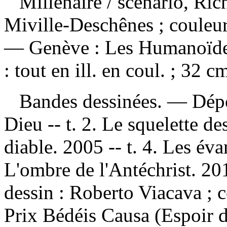
Millénaire
/ scénario, Ric
Miville-Deschênes ; couleu
— Genève : Les Humanoïdes
: tout en ill. en coul. ; 32 c
Bandes dessinées. —
Dép
Dieu -- t. 2. Le squelette de
diable. 2005 -- t. 4. Les év
L'ombre de l'Antéchrist. 201
dessin : Roberto Viacava ; 
Prix Bédéis Causa (Espoir 