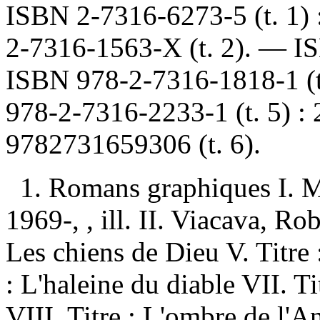
ISBN
2-7316-6273-5 (t. 1) 
2-7316-1563-X (t. 2)
. —
I
ISBN
978-2-7316-1818-1 (t
978-2-7316-2233-1 (t. 5) :
9782731659306 (t. 6)
.
1. Romans graphiques I. M
1969-, , ill. II. Viacava, Rober
Les chiens de Dieu V. Titre 
: L'haleine du diable VII. T
VIII. Titre : L'ombre de l'An