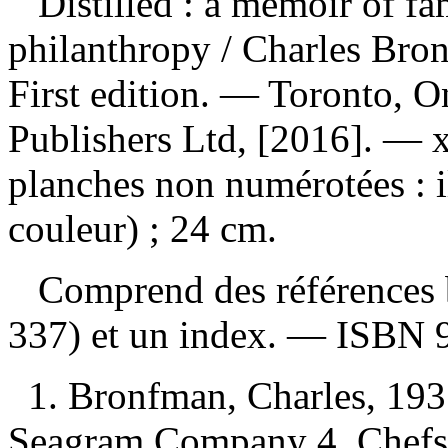
Distilled : a memoir of f
philanthropy
/ Charles Br
First edition. — Toronto, O
Publishers Ltd, [2016]. — 
planches non numérotées : i
couleur) ; 24 cm.
Comprend des références b
337) et un index. —
ISBN
1. Bronfman, Charles, 193
Seagram Company 4. Chefs