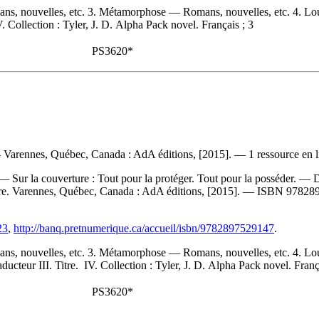
s, nouvelles, etc. 3. Métamorphose — Romans, nouvelles, etc. 4. Loup
. Collection : Tyler, J. D. Alpha Pack novel. Français ; 3
PS3620*
. — Varennes, Québec, Canada : AdA éditions, [2015]. — 1 ressource en l
 Sur la couverture : Tout pour la protéger. Tout pour la posséder. — D
ire. Varennes, Québec, Canada : AdA éditions, [2015]. —
ISBN
97828
23
,
http://banq.pretnumerique.ca/accueil/isbn/9782897529147
.
s, nouvelles, etc. 3. Métamorphose — Romans, nouvelles, etc. 4. Lou
ucteur III. Titre. IV. Collection : Tyler, J. D. Alpha Pack novel. Franç
PS3620*