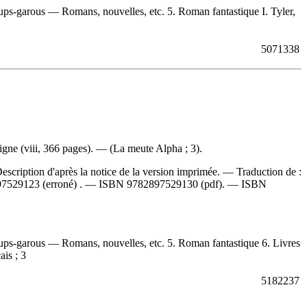
s-garous — Romans, nouvelles, etc. 5. Roman fantastique I. Tyler,
5071338
igne (viii, 366 pages). — (La meute Alpha ; 3).
escription d'après la notice de la version imprimée. —
Traduction de :
97529123
(erroné) . —
ISBN
9782897529130
(pdf). —
ISBN
ps-garous — Romans, nouvelles, etc. 5. Roman fantastique 6. Livres
ais ; 3
5182237