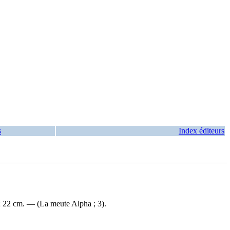
s
Index éditeurs
 ; 22 cm. — (La meute Alpha ; 3).