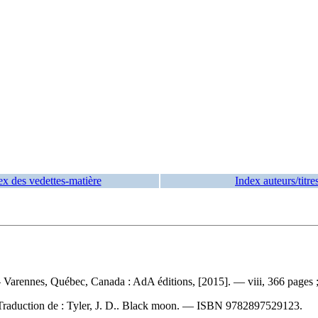
ex des vedettes-matière
Index auteurs/titre
. — Varennes, Québec, Canada : AdA éditions, [2015]. — viii, 366 pages
Traduction de :
Tyler, J. D.. Black moon. —
ISBN
9782897529123
.