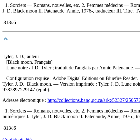
1. Sorciers — Romans, nouvelles, etc. 2. Femmes médecins — Roman
J. D. Black moon II. Patenaude, Annie, 1976-, traducteur III. Titre. IV
813/.6
Tyler, J. D., auteur
[Black moon. Français]
Lune noire
/ J.D. Tyler ; traduit de l'anglais par Annie Patenaude
Configuration requise : Adobe Digital Editions ou Bluefire Reader. —
Tyler, J. D.. Black moon. —
Version imprimée :
Tyler, J. D. Lune no
9782897529147
(epub).
Adresse électronique :
http://collections.banq.qc.ca/ark:/52327/25057
1. Sorciers — Romans, nouvelles, etc. 2. Femmes médecins — Roman
numériques I. Tyler, J. D. Black moon II. Patenaude, Annie, 1976-, trad
813/.6
Confidentialité