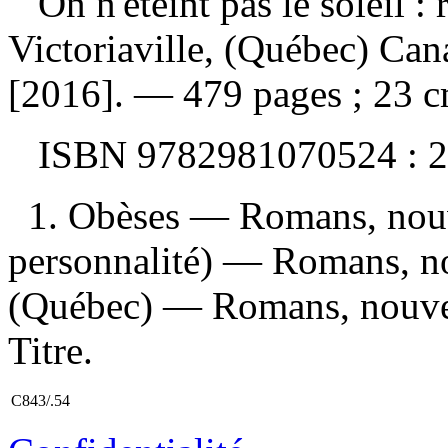
On n'éteint pas le soleil 
Victoriaville, (Québec) Can
[2016]. — 479 pages ; 23 c
ISBN
9782981070524 :
2
1. Obèses — Romans, nouvel
personnalité) — Romans, no
(Québec) — Romans, nouvelle
Titre.
C843/.54