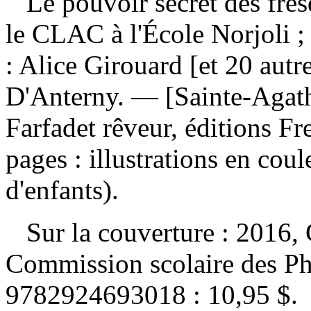
Le pouvoir secret des fre
le CLAC à l'École Norjoli ; 
: Alice Girouard [et 20 autr
D'Anterny. — [Sainte-Agat
Farfadet rêveur, éditions F
pages : illustrations en cou
d'enfants).
Sur la couverture : 2016, 
Commission scolaire des P
9782924693018 :
10,95 $
.