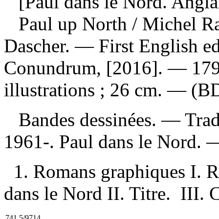
[Paul dans le Nord. Angla
Paul up North
/ Michel Ra
Dascher. — First English ed
Conundrum, [2016]. — 179 
illustrations ; 26 cm. — (
Bandes dessinées. —
Trad
1961-. Paul dans le Nord.
1. Romans graphiques I. R
dans le Nord II. Titre. III.
741.5/9714