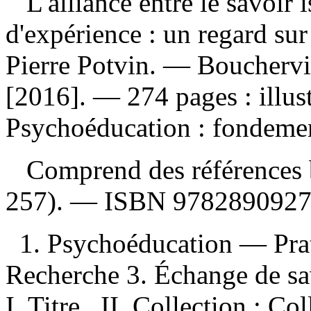
L'alliance entre le savoir 
d'expérience : un regard sur
Pierre Potvin. — Bouchervil
[2016]. — 274 pages : illus
Psychoéducation : fondement
Comprend des références b
257). —
ISBN
9782890927
1. Psychoéducation — Pra
Recherche 3. Échange de sav
I. Titre. II. Collection : C