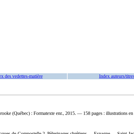
ex des vedettes-matière
Index auteurs/titre
ooke (Québec) : Formatexte enr., 2015. — 158 pages : illustrations en
ques-de-Compostelle 2. Pèlerinages chrétiens — Espagne — Saint-Jac