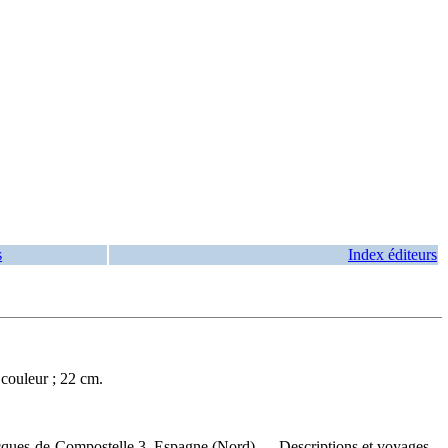
s
Index éditeurs
 couleur ; 22 cm.
ques-de-Compostelle 3. Espagne (Nord) — Descriptions et voyages