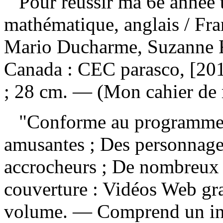
Pour réussir ma 6e année 
mathématique, anglais
/ Fr
Mario Ducharme, Suzanne 
Canada : CEC parasco, [2016
; 28 cm. — (Mon cahier de 
"Conforme au programme d
amusantes ; Des personnage
accrocheurs ; De nombreux 
couverture : Vidéos Web gra
volume. — Comprend un ind