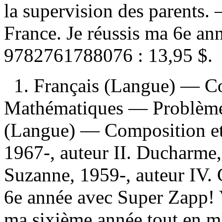
la supervision des parents
France. Je réussis ma 6e a
9782761788076 :
13,95 $
.
1. Français (Langue) — Co
Mathématiques — Problèmes 
(Langue) — Composition et 
1967-, auteur II. Ducharme, 
Suzanne, 1959-, auteur IV. 
6e année avec Super Zapp! V.
ma sixième année tout en m