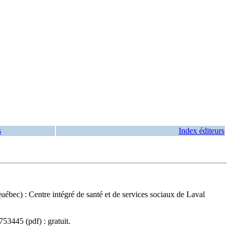
s
Index éditeurs
uébec) : Centre intégré de santé et de services sociaux de Laval
753445
(pdf) :
gratuit
.