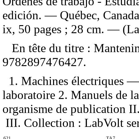
Órdenes de trabajo - Estudi
edición. — Québec, Canada 
ix, 50 pages ; 28 cm. — (La
En tête du titre :
Mantenim
9782897476427
.
1. Machines électriques
laboratoire 2. Manuels de la
organisme de publication II.
III. Collection : LabVolt se
621
TA7