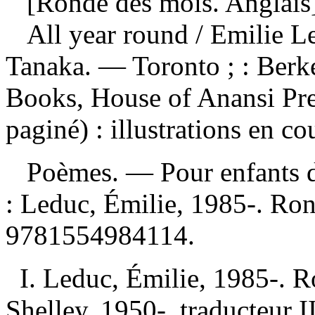
[Ronde des mois. Anglais
All year round
/ Emilie L
Tanaka. — Toronto ; : Berk
Books, House of Anansi Pr
paginé) : illustrations en co
Poèmes. — Pour enfants de
:
Leduc, Émilie, 1985-. Ro
9781554984114
.
I. Leduc, Émilie, 1985-. R
Shelley, 1950-, traducteur II