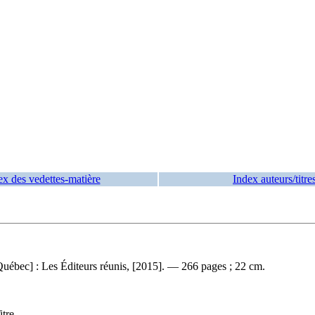
ex des vedettes-matière
Index auteurs/titre
uébec] : Les Éditeurs réunis, [2015]. — 266 pages ; 22 cm.
tre.