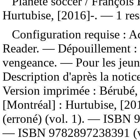
Planète soccer
/ François
Hurtubise, [2016]-. — 1 res
Configuration requise : Ad
Reader. —
Dépouillement 
vengeance. — Pour les jeun
Description d'après la noti
Version imprimée :
Bérubé, 
[Montréal] : Hurtubise, [2
(erroné) (vol. 1). —
ISBN
—
ISBN
9782897238391
(