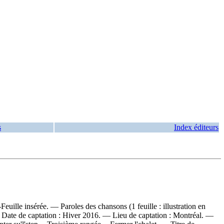
s
Index éditeurs
ille insérée. — Paroles des chansons (1 feuille : illustration en
 — Date de captation : Hiver 2016. — Lieu de captation : Montréal. —