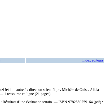
s
Index éditeurs
zzi [et huit autres] ; direction scientifique, Michèle de Guise, Alicia
 — 1 ressource en ligne (21 pages).
 :
Résultats d'une évaluation terrain. —
ISBN
9782550759164
(pdf) :