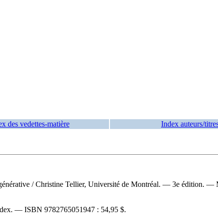
ex des vedettes-matière
Index auteurs/titre
générative
/ Christine Tellier, Université de Montréal. — 3e édition. 
index. —
ISBN
9782765051947 :
54,95 $
.