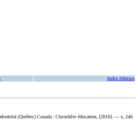
s
Index éditeurs
— Montréal (Québec) Canada : Chenelière éducation, [2016]. — x, 246