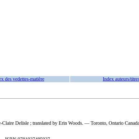
ex des vedettes-matière
Index auteurs/titre
ne-Claire Delisle ; translated by Erin Woods. — Toronto, Ontario Canada