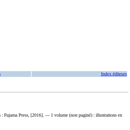
s
Index éditeurs
 : Pajama Press, [2016]. — 1 volume (non paginé) : illustrations en