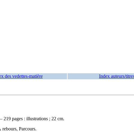
ex des vedettes-matière
Index auteurs/titre
19 pages : illustrations ; 22 cm.
À rebours, Parcours.