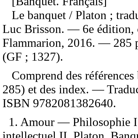
[Banquet. Français]
Le banquet
/ Platon ; tra
Luc Brisson. — 6e édition, c
Flammarion, 2016. — 285 pa
(GF ; 1327).
Comprend des références b
285) et des index. —
Traduc
ISBN
9782081382640
.
1. Amour — Philosophie I.
intellectuel II. Platon. Banqu